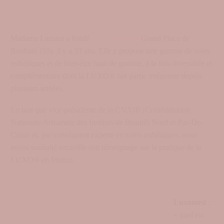
Madame Lamara a fondé
l’Institut Karité
Grand Place de
Roubaix (59), il y a 33 ans. Elle y propose une gamme de soins
esthétiques et de bien-être haut de gamme, à la fois diversifiée et
complémentaire dont la LUXO® fait partie intégrante depuis
plusieurs années.
En tant que vice-présidente de la CNAIB (Confédération
Nationale Artisanale des Instituts de Beauté) Nord et Pas-De-
Calais et, par conséquent experte en soins esthétiques, nous
avons souhaité recueillir son témoignage sur la pratique de la
LUXO® en Institut.
Luxomed
:
« quel est