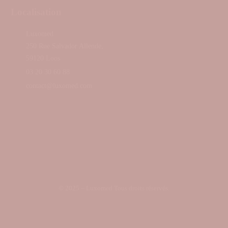
Localisation
Luxomed
250 Rue Salvador Allende,
59120 Loos
03 20 30 60 88
contact@luxomed.com
© 2025 – Luxomed Tous droits réservés.