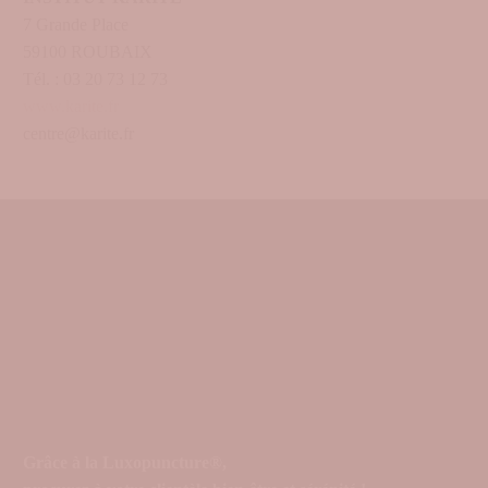
7 Grande Place
59100 ROUBAIX
Tél. : 03 20 73 12 73
www.karite.fr
centre@karite.fr
Grâce à la Luxopuncture®,