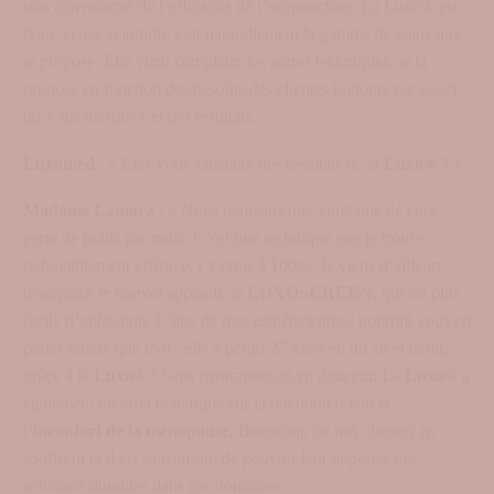
suis convaincue de l’efficacité de l’acupuncture. La Luxo® est
donc venue rejoindre tout naturellement la gamme de soins que
je propose. Elle vient compléter les autres techniques, je la
propose en fonction des besoins des clientes toujours par souci
du « sur mesure » et des résultats.
Luxomed
: « Etes-vous satisfaite des résultats de la
Luxo®
? »
Madame Lamara
: « Nous réalisons une vingtaine de cure
perte de poids par mois. C’est une technique que je trouve
redoutablement efficace, j’y crois à 100%. Je viens d’ailleurs
d’acquérir le nouvel appareil, le
LUXOSCREEN
, qui est plus
facile d’utilisation. L’une de mes esthéticiennes, pourrait vous en
parler mieux que moi : elle a perdu 27 kilos en un an et demi,
grâce à la
Luxo®
! Sans frustrations et en douceur. La
Luxo®
a
également un effet bénéfique sur la rétention d’eau et
l
‘inconfort de la ménopause
. Beaucoup de nos clientes en
souffrent et il est satisfaisant de pouvoir leur apporter des
solutions durables dans ces domaines.