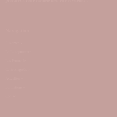
procurez à votre clientèle bien-être et sérénité !
Navigation
Luxomed
La Luxopuncture
Les Protocoles
Centres agréés
Actualités
Formations
Contact