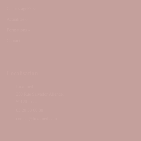
Centres agréés
Actualités
Formations
Contact
Localisation
Luxomed
250 Rue Salvador Allende,
59120 Loos
03 20 30 60 88
contact@luxomed.com