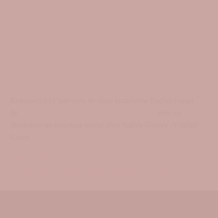
Retrouvez ici l’interview de notre praticienne Rachel Forget
de
CENTRE DE LUXOPUNCTURE REIMS
avec en
illustration un reportage tourné chez Valérie Grevey -Végétal
Green
Vidéo de l’interview
Site de France 3 pour le replay complet de l’émission.