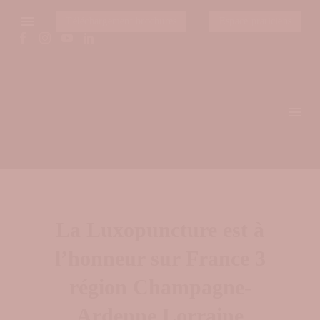
Téléchargement brochures
Espace praticiens
La Luxopuncture est à
l’honneur sur France 3
région Champagne-
Ardenne Lorraine