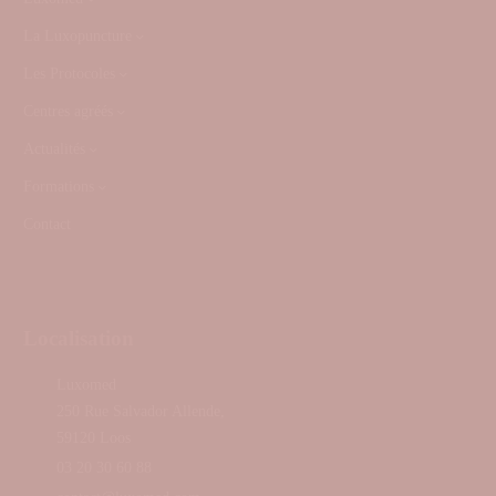
La Luxopuncture
Les Protocoles
Centres agréés
Actualités
Formations
Contact
Localisation
Luxomed
250 Rue Salvador Allende,
59120 Loos
03 20 30 60 88