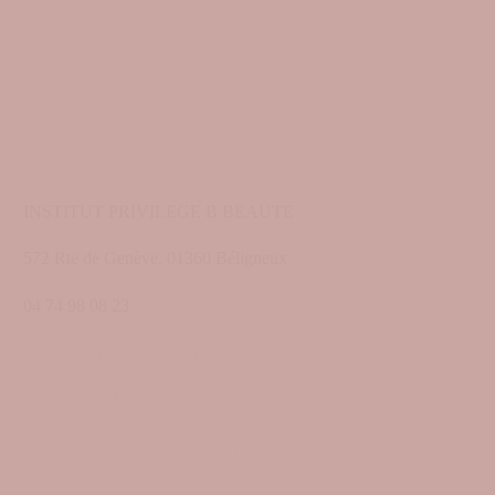
INSTITUT PRIVILEGE B BEAUTE
572 Rte de Genève, 01360 Béligneux
04 74 98 08 23
https://privilegebeaute.onlc.fr/
https://www.facebook.com/privilegebbeaute
https://www.instagram.com/privilegebbeaute/?hl=fr