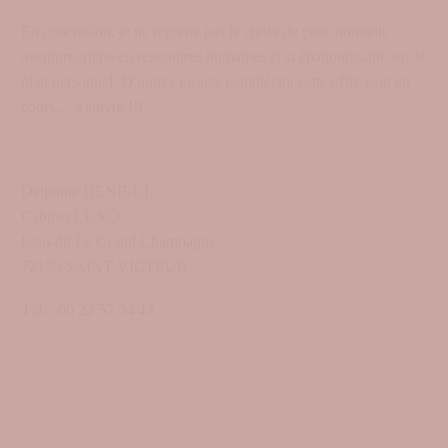
En conclusion, je ne regrette pas le choix de cette nouvelle
aventure, riche en rencontres humaines et si épanouissante sur le
plan personnel. D’autres projets complétant cette offre sont en
cours… à suivre !!!
Delphine DENIEUL
Cabinet LUXO
Lieu-dit Le Grand Champagne
72130 SAINT VICTEUR
Tél. : 06 22 57 34 43
cabinet.luxo@gmail.com
www.luxopuncture-sarthe.fr