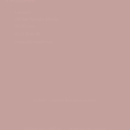
Luxomed
250 Rue Salvador Allende,
59120 Loos
03 20 30 60 88
contact@luxomed.com
© 2025 – Luxomed Tous droits réservés.
Réalisé par LINÉAL
Politique de cookies