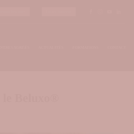
gement brochures
Espace praticiens
NTRES AGRÉÉS
ACTUALITÉS
FORMATIONS
CONTACT
le Beluxo®