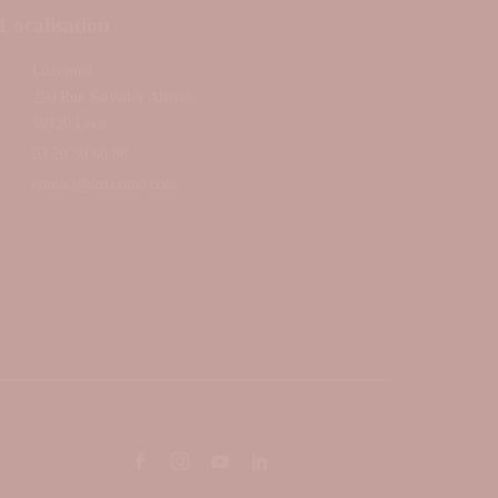
Localisation
Luxomed
250 Rue Salvador Allende,
59120 Loos
03 20 30 60 88
contact@luxomed.com