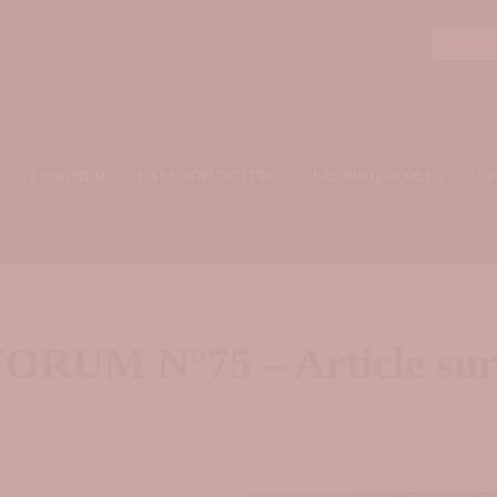
.
Téléchar
LUXOMED
LA LUXOPUNCTURE
LES PROTOCOLES
CE
RUM N°75 – Article sur 