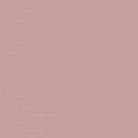
Luxomed
La Luxopuncture
Les Protocoles
Centres agréés
Actualités
Formations
Contact
Localisation
Luxomed
250 Rue Salvador Allende,
59120 Loos
03 20 30 60 88